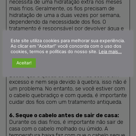
necessita de uma hidratação extra nos meses
mais frios. Geralmente, os fios precisam de
hidratação de uma a duas vezes por semana,
dependendo da necessidade dos fios. O
tratamento é responsável por devolver água e
vitaminas perdidas ao cabelo, combatendo o
Este site utiliza cookies para melhorar sua experiência.
ressecamento e a opacidade.
Ao clicar em “Aceitar!” você concorda com o uso dos
cookies, termos e políticas do nosso site.
Leia mais...
5. Queda de cabelo:
O cabelo pode cair mais durante os dias frios
Aceitar!
por conta da diminuição da exposição solar.
Desde que a queda de cabelo não ocorra em
excesso e nem seja devido à quebra, isso não é
um problema. No entanto, se você estiver com
o cabelo quebradiço e com queda, é importante
cuidar dos fios com um tratamento antiqueda.
6. Seque o cabelo antes de sair de casa:
Durante os dias frios, é importante não sair de
casa com o cabelo molhado ou úmido. A
temperatura baixa faz com que o cabelo seque