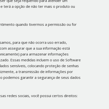
 ser que seja requerido para atender um
o e terá a opção de não ter mais o produto ou
ntimento quando tivermos a permissão ou for
amos, para que não ocorra uso errado,
 com assegurar que a sua informação está
ronicamente) para armazenar informações
izado. Essas medidas incluem o uso de Software
dados sensíveis, colocando proteção de senhas
elizmente, a transmissão de informações por
ão podemos garantir a segurança de seus dados
as redes sociais, você possui certos direitos: