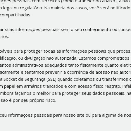
mações pessoais com terceiros (como estabelecido abaixo), a não
to legal ou regulatório. Na maioria dos casos, você será notificad
compartilhadas.
lgar suas informações pessoais sem o seu conhecimento ou conse
rios.
áveis para proteger todas as informações pessoais que process
odificação, ou divulgação não autorizada. Estamos comprometidos
ntos administrativos adequados tanto fisicamente quanto elet
sicamente e tentamos prevenir a ocorrência de acesso não autor
da Socket de Segurança (SSL) quando coletamos ou transferimos 
m papel em armários trancados e com acesso físico restrito. Inf
Embora façamos o melhor para proteger seus dados pessoais, n
são é por seu próprio risco.
ceu informações pessoais para nosso site ou para alguma de noss