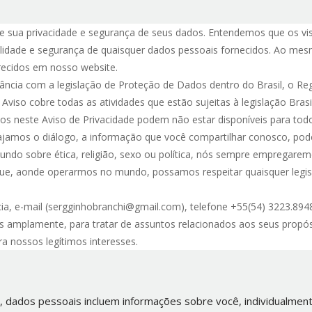
sua privacidade e segurança de seus dados. Entendemos que os visi
alidade e segurança de quaisquer dados pessoais fornecidos. Ao m
recidos em nosso website.
ância com a legislação de Proteção de Dados dentro do Brasil, o 
viso cobre todas as atividades que estão sujeitas à legislação Brasile
s neste Aviso de Privacidade podem não estar disponíveis para todos
ajamos o diálogo, a informação que você compartilhar conosco, pode
mundo sobre ética, religião, sexo ou política, nós sempre empregare
e, aonde operarmos no mundo, possamos respeitar quaisquer legisla
ia, e-mail (sergginhobranchi@gmail.com), telefone +55(54) 3223.
dos amplamente, para tratar de assuntos relacionados aos seus prop
ra nossos legítimos interesses.
e, dados pessoais incluem informações sobre você, individualment